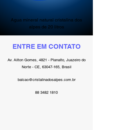
Agua mineral natural cristalina dos
Água mineral natural
alpes de 20 litros
ENTRE EM CONTATO
Av. Ailton Gomes, 4821 - Planalto, Juazeiro do
Norte - CE,
63047-165
, Brasil
balcao@cristalinadosalpes.com.br
88 3482 1810