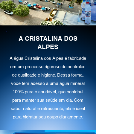
A CRISTALINA DOS
ALPES
A água Cristalina dos Alpes é fabricada
em um processo rigoroso de controles
de qualidade e higiene. Dessa forma,
você tem acesso à uma água mineral
100% pura e saudável, que contribui
para manter sua saúde em dia. Com
sabor natural e refrescante, ela é ideal
para hidratar seu corpo diariamente.